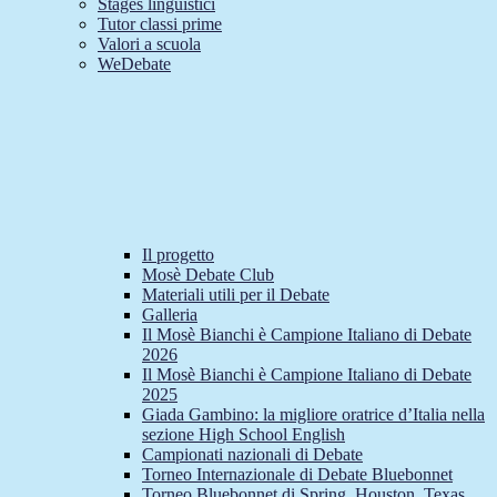
Stages linguistici
Tutor classi prime
Valori a scuola
WeDebate
Il progetto
Mosè Debate Club
Materiali utili per il Debate
Galleria
Il Mosè Bianchi è Campione Italiano di Debate
2026
Il Mosè Bianchi è Campione Italiano di Debate
2025
Giada Gambino: la migliore oratrice d’Italia nella
sezione High School English
Campionati nazionali di Debate
Torneo Internazionale di Debate Bluebonnet
Torneo Bluebonnet di Spring, Houston, Texas