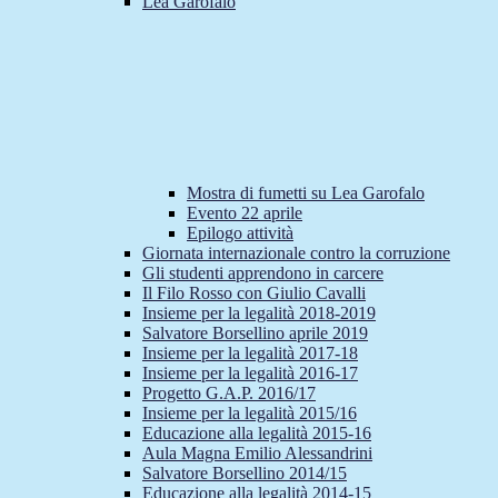
Lea Garofalo
Mostra di fumetti su Lea Garofalo
Evento 22 aprile
Epilogo attività
Giornata internazionale contro la corruzione
Gli studenti apprendono in carcere
Il Filo Rosso con Giulio Cavalli
Insieme per la legalità 2018-2019
Salvatore Borsellino aprile 2019
Insieme per la legalità 2017-18
Insieme per la legalità 2016-17
Progetto G.A.P. 2016/17
Insieme per la legalità 2015/16
Educazione alla legalità 2015-16
Aula Magna Emilio Alessandrini
Salvatore Borsellino 2014/15
Educazione alla legalità 2014-15