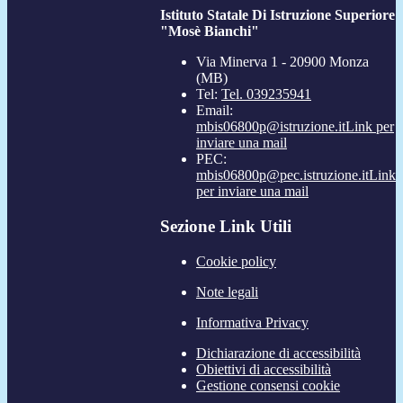
Istituto Statale Di Istruzione Superiore
"Mosè Bianchi"
Via Minerva 1 - 20900 Monza
(MB)
Tel:
Tel. 039235941
Email:
mbis06800p@istruzione.it
Link per
inviare una mail
PEC:
mbis06800p@pec.istruzione.it
Link
per inviare una mail
Sezione Link Utili
Cookie policy
Note legali
Informativa Privacy
Dichiarazione di accessibilità
Obiettivi di accessibilità
Gestione consensi cookie