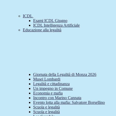
ICDL
Esami ICDL Giugno
ICDL Intelligenza Artificiale
Educazione alla legalità
Giornata della Legalità di Monza 2026
Musei Lombardi
Legalità e cittadinanza
Un impegno in Comune
Economia e mafia
Incontro con Marino Cannata
Evento lotta alla mafia: Salvatore Borsellino
Scuola e legalità
Scuola e legalità