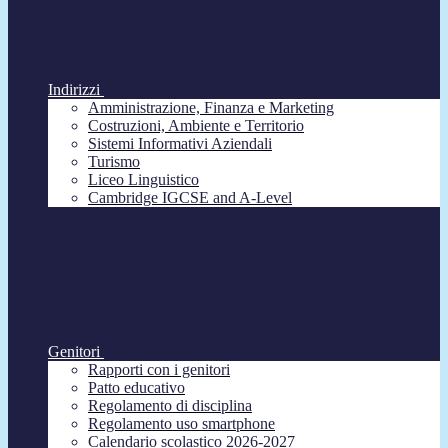
Indirizzi
Amministrazione, Finanza e Marketing
Costruzioni, Ambiente e Territorio
Sistemi Informativi Aziendali
Turismo
Liceo Linguistico
Cambridge IGCSE and A-Level
Genitori
Rapporti con i genitori
Patto educativo
Regolamento di disciplina
Regolamento uso smartphone
Calendario scolastico 2026-2027