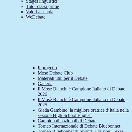
Stages linguistici
Tutor classi prime
Valori a scuola
WeDebate
Il progetto
Mosè Debate Club
Materiali utili per il Debate
Galleria
Il Mosè Bianchi è Campione Italiano di Debate
2026
Il Mosè Bianchi è Campione Italiano di Debate
2025
Giada Gambino: la migliore oratrice d’Italia nella
sezione High School English
Campionati nazionali di Debate
Torneo Internazionale di Debate Bluebonnet
Torneo Bluebonnet di Spring, Houston, Texas