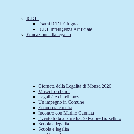
ICDL
Esami ICDL Giugno
ICDL Intelligenza Artificiale
Educazione alla legalità
Giornata della Legalità di Monza 2026
Musei Lombardi
Legalità e cittadinanza
Un impegno in Comune
Economia e mafia
Incontro con Marino Cannata
Evento lotta alla mafia: Salvatore Borsellino
Scuola e legalità
Scuola e legalità