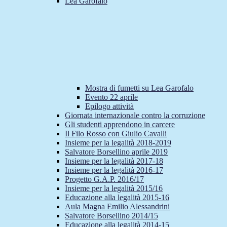
Lea Garofalo
Mostra di fumetti su Lea Garofalo
Evento 22 aprile
Epilogo attività
Giornata internazionale contro la corruzione
Gli studenti apprendono in carcere
Il Filo Rosso con Giulio Cavalli
Insieme per la legalità 2018-2019
Salvatore Borsellino aprile 2019
Insieme per la legalità 2017-18
Insieme per la legalità 2016-17
Progetto G.A.P. 2016/17
Insieme per la legalità 2015/16
Educazione alla legalità 2015-16
Aula Magna Emilio Alessandrini
Salvatore Borsellino 2014/15
Educazione alla legalità 2014-15