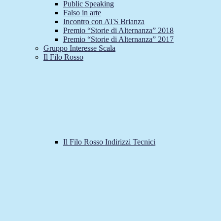
Public Speaking
Falso in arte
Incontro con ATS Brianza
Premio “Storie di Alternanza” 2018
Premio “Storie di Alternanza” 2017
Gruppo Interesse Scala
Il Filo Rosso
Il Filo Rosso Indirizzi Tecnici