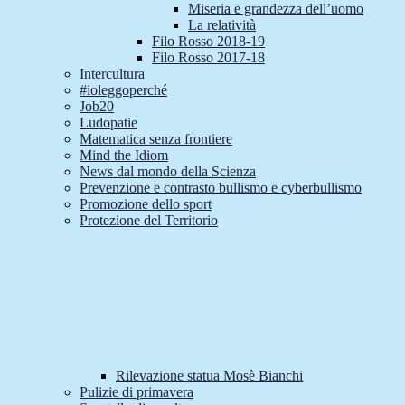
Miseria e grandezza dell’uomo
La relatività
Filo Rosso 2018-19
Filo Rosso 2017-18
Intercultura
#ioleggoperché
Job20
Ludopatie
Matematica senza frontiere
Mind the Idiom
News dal mondo della Scienza
Prevenzione e contrasto bullismo e cyberbullismo
Promozione dello sport
Protezione del Territorio
Rilevazione statua Mosè Bianchi
Pulizie di primavera