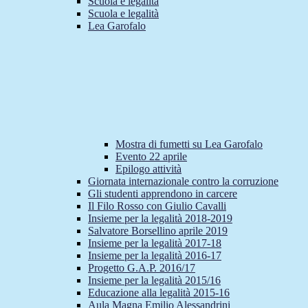
Scuola e legalità
Scuola e legalità
Lea Garofalo
Mostra di fumetti su Lea Garofalo
Evento 22 aprile
Epilogo attività
Giornata internazionale contro la corruzione
Gli studenti apprendono in carcere
Il Filo Rosso con Giulio Cavalli
Insieme per la legalità 2018-2019
Salvatore Borsellino aprile 2019
Insieme per la legalità 2017-18
Insieme per la legalità 2016-17
Progetto G.A.P. 2016/17
Insieme per la legalità 2015/16
Educazione alla legalità 2015-16
Aula Magna Emilio Alessandrini