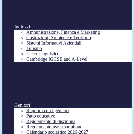
Indirizzi
Amministrazione, Finanza e Marketing
Costruzioni, Ambiente e Territorio
Sistemi Informativi Aziendali
Turismo
Liceo Linguistico
Cambridge IGCSE and A-Level
Genitori
Rapporti con i genitori
Patto educativo
Regolamento di disciplina
Regolamento uso smartphone
Calendario scolastico 2026-2027