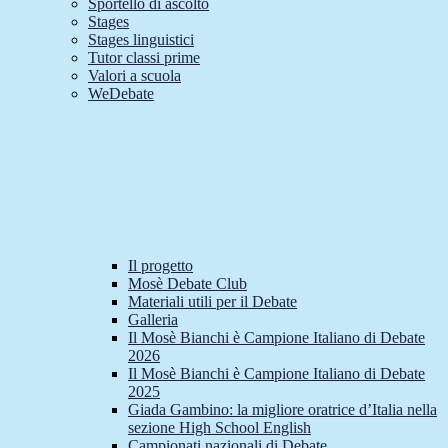
Sportello di ascolto
Stages
Stages linguistici
Tutor classi prime
Valori a scuola
WeDebate
Il progetto
Mosè Debate Club
Materiali utili per il Debate
Galleria
Il Mosè Bianchi è Campione Italiano di Debate
2026
Il Mosè Bianchi è Campione Italiano di Debate
2025
Giada Gambino: la migliore oratrice d’Italia nella
sezione High School English
Campionati nazionali di Debate