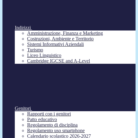
Indirizzi
Amministrazione, Finanza e Marketing
Costruzioni, Ambiente e Territorio
Sistemi Informativi Aziendali
Turismo
Liceo Linguistico
Cambridge IGCSE and A-Level
Genitori
Rapporti con i genitori
Patto educativo
Regolamento di disciplina
Regolamento uso smartphone
Calendario scolastico 2026-2027