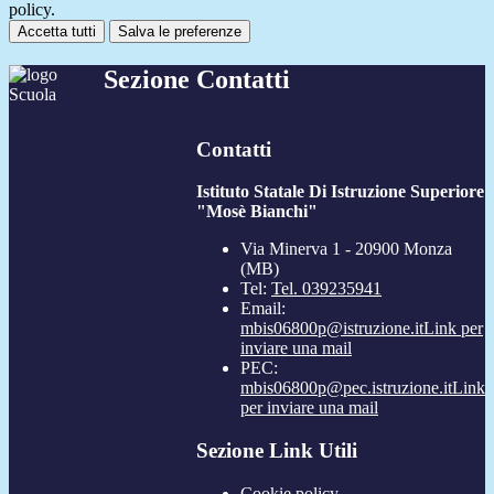
policy.
Accetta tutti
Salva le preferenze
Sezione Contatti
Contatti
Istituto Statale Di Istruzione Superiore
"Mosè Bianchi"
Via Minerva 1 - 20900 Monza
(MB)
Tel:
Tel. 039235941
Email:
mbis06800p@istruzione.it
Link per
inviare una mail
PEC:
mbis06800p@pec.istruzione.it
Link
per inviare una mail
Sezione Link Utili
Cookie policy