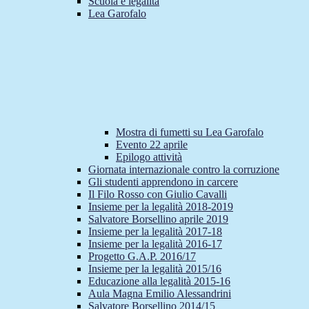
Scuola e legalità
Lea Garofalo
Mostra di fumetti su Lea Garofalo
Evento 22 aprile
Epilogo attività
Giornata internazionale contro la corruzione
Gli studenti apprendono in carcere
Il Filo Rosso con Giulio Cavalli
Insieme per la legalità 2018-2019
Salvatore Borsellino aprile 2019
Insieme per la legalità 2017-18
Insieme per la legalità 2016-17
Progetto G.A.P. 2016/17
Insieme per la legalità 2015/16
Educazione alla legalità 2015-16
Aula Magna Emilio Alessandrini
Salvatore Borsellino 2014/15