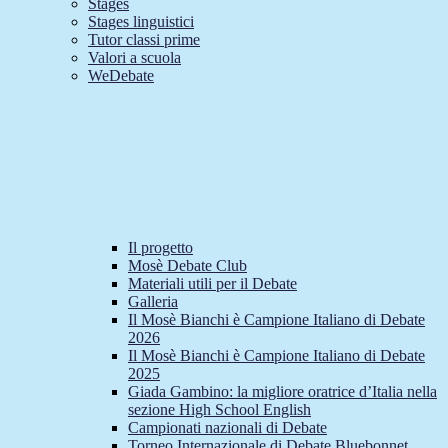
Stages
Stages linguistici
Tutor classi prime
Valori a scuola
WeDebate
Il progetto
Mosè Debate Club
Materiali utili per il Debate
Galleria
Il Mosè Bianchi è Campione Italiano di Debate
2026
Il Mosè Bianchi è Campione Italiano di Debate
2025
Giada Gambino: la migliore oratrice d’Italia nella
sezione High School English
Campionati nazionali di Debate
Torneo Internazionale di Debate Bluebonnet