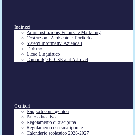
Indirizzi
Amministrazione, Finanza e Marketing
Costruzioni, Ambiente e Territorio
Sistemi Informativi Aziendali
Turismo
Liceo Linguistico
Cambridge IGCSE and A-Level
Genitori
Rapporti con i genitori
Patto educativo
Regolamento di disciplina
Regolamento uso smartphone
Calendario scolastico 2026-2027