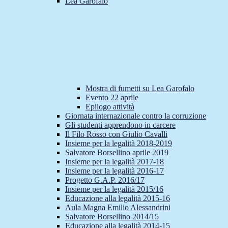
Lea Garofalo
Mostra di fumetti su Lea Garofalo
Evento 22 aprile
Epilogo attività
Giornata internazionale contro la corruzione
Gli studenti apprendono in carcere
Il Filo Rosso con Giulio Cavalli
Insieme per la legalità 2018-2019
Salvatore Borsellino aprile 2019
Insieme per la legalità 2017-18
Insieme per la legalità 2016-17
Progetto G.A.P. 2016/17
Insieme per la legalità 2015/16
Educazione alla legalità 2015-16
Aula Magna Emilio Alessandrini
Salvatore Borsellino 2014/15
Educazione alla legalità 2014-15