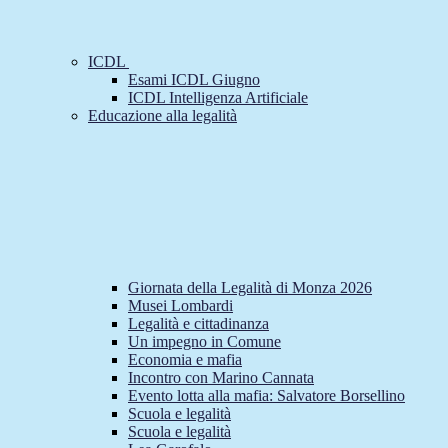
ICDL
Esami ICDL Giugno
ICDL Intelligenza Artificiale
Educazione alla legalità
Giornata della Legalità di Monza 2026
Musei Lombardi
Legalità e cittadinanza
Un impegno in Comune
Economia e mafia
Incontro con Marino Cannata
Evento lotta alla mafia: Salvatore Borsellino
Scuola e legalità
Scuola e legalità