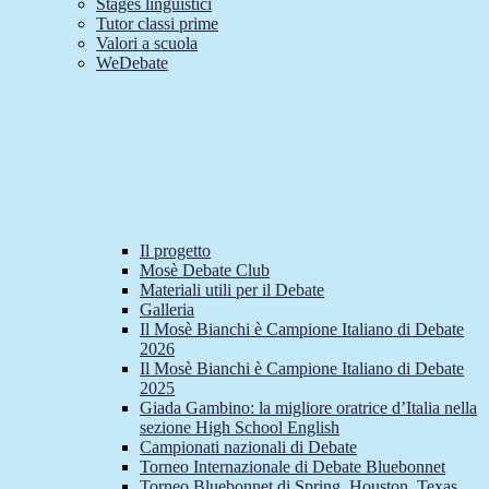
Stages linguistici
Tutor classi prime
Valori a scuola
WeDebate
Il progetto
Mosè Debate Club
Materiali utili per il Debate
Galleria
Il Mosè Bianchi è Campione Italiano di Debate
2026
Il Mosè Bianchi è Campione Italiano di Debate
2025
Giada Gambino: la migliore oratrice d’Italia nella
sezione High School English
Campionati nazionali di Debate
Torneo Internazionale di Debate Bluebonnet
Torneo Bluebonnet di Spring, Houston, Texas