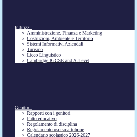
Indirizzi
Amministrazione, Finanza e Marketing
Costruzioni, Ambiente e Territorio
Sistemi Informativi Aziendali
Turismo
Liceo Linguistico
Cambridge IGCSE and A-Level
Genitori
Rapporti con i genitori
Patto educativo
Regolamento di disciplina
Regolamento uso smartphone
Calendario scolastico 2026-2027