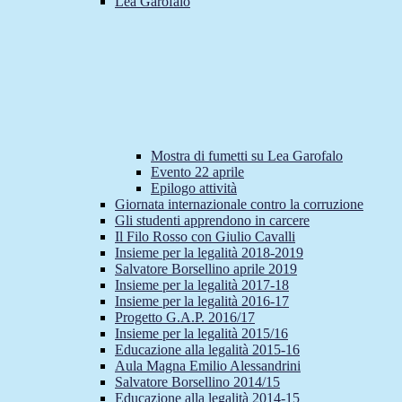
Lea Garofalo
Mostra di fumetti su Lea Garofalo
Evento 22 aprile
Epilogo attività
Giornata internazionale contro la corruzione
Gli studenti apprendono in carcere
Il Filo Rosso con Giulio Cavalli
Insieme per la legalità 2018-2019
Salvatore Borsellino aprile 2019
Insieme per la legalità 2017-18
Insieme per la legalità 2016-17
Progetto G.A.P. 2016/17
Insieme per la legalità 2015/16
Educazione alla legalità 2015-16
Aula Magna Emilio Alessandrini
Salvatore Borsellino 2014/15
Educazione alla legalità 2014-15