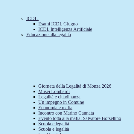
ICDL
Esami ICDL Giugno
ICDL Intelligenza Artificiale
Educazione alla legalità
Giornata della Legalità di Monza 2026
Musei Lombardi
Legalità e cittadinanza
Un impegno in Comune
Economia e mafia
Incontro con Marino Cannata
Evento lotta alla mafia: Salvatore Borsellino
Scuola e legalità
Scuola e legalità