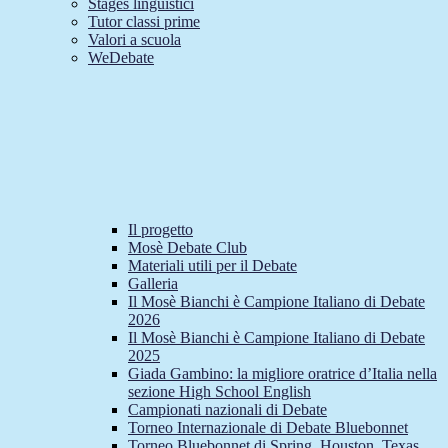
Stages linguistici
Tutor classi prime
Valori a scuola
WeDebate
Il progetto
Mosè Debate Club
Materiali utili per il Debate
Galleria
Il Mosè Bianchi è Campione Italiano di Debate
2026
Il Mosè Bianchi è Campione Italiano di Debate
2025
Giada Gambino: la migliore oratrice d’Italia nella
sezione High School English
Campionati nazionali di Debate
Torneo Internazionale di Debate Bluebonnet
Torneo Bluebonnet di Spring, Houston, Texas