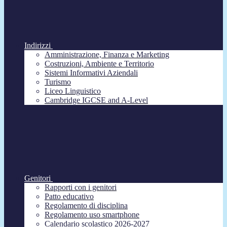
Indirizzi
Amministrazione, Finanza e Marketing
Costruzioni, Ambiente e Territorio
Sistemi Informativi Aziendali
Turismo
Liceo Linguistico
Cambridge IGCSE and A-Level
Genitori
Rapporti con i genitori
Patto educativo
Regolamento di disciplina
Regolamento uso smartphone
Calendario scolastico 2026-2027