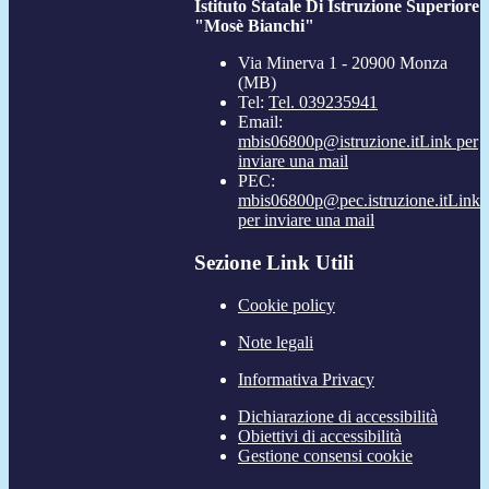
Istituto Statale Di Istruzione Superiore
"Mosè Bianchi"
Via Minerva 1 - 20900 Monza
(MB)
Tel:
Tel. 039235941
Email:
mbis06800p@istruzione.it
Link per
inviare una mail
PEC:
mbis06800p@pec.istruzione.it
Link
per inviare una mail
Sezione Link Utili
Cookie policy
Note legali
Informativa Privacy
Dichiarazione di accessibilità
Obiettivi di accessibilità
Gestione consensi cookie