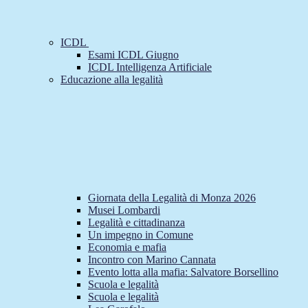
ICDL
Esami ICDL Giugno
ICDL Intelligenza Artificiale
Educazione alla legalità
Giornata della Legalità di Monza 2026
Musei Lombardi
Legalità e cittadinanza
Un impegno in Comune
Economia e mafia
Incontro con Marino Cannata
Evento lotta alla mafia: Salvatore Borsellino
Scuola e legalità
Scuola e legalità