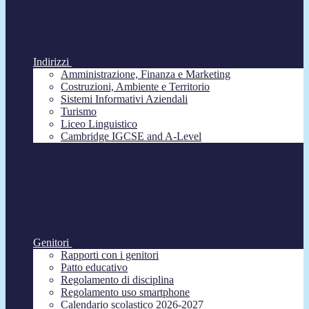
Indirizzi
Amministrazione, Finanza e Marketing
Costruzioni, Ambiente e Territorio
Sistemi Informativi Aziendali
Turismo
Liceo Linguistico
Cambridge IGCSE and A-Level
Genitori
Rapporti con i genitori
Patto educativo
Regolamento di disciplina
Regolamento uso smartphone
Calendario scolastico 2026-2027