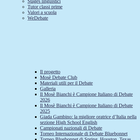
Stages linguistici
Tutor classi prime
Valori a scuola
WeDebate
Il progetto
Mosè Debate Club
Materiali utili per il Debate
Galleria
Il Mosè Bianchi è Campione Italiano di Debate
2026
Il Mosè Bianchi è Campione Italiano di Debate
2025
Giada Gambino: la migliore oratrice d’Italia nella
sezione High School English
Campionati nazionali di Debate
Torneo Internazionale di Debate Bluebonnet
Torneo Bluebonnet di Spring, Houston, Texas