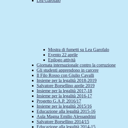
Lea Garofalo
Mostra di fumetti su Lea Garofalo
Evento 22 aprile
Epilogo attività
Giornata internazionale contro la corruzione
Gli studenti apprendono in carcere
Il Filo Rosso con Giulio Cavalli
Insieme per la legalità 2018-2019
Salvatore Borsellino aprile 2019
Insieme per la legalità 2017-18
Insieme per la legalità 2016-17
Progetto G.A.P. 2016/17
Insieme per la legalità 2015/16
Educazione alla legalità 2015-16
Aula Magna Emilio Alessandrini
Salvatore Borsellino 2014/15
Educazione alla legalità 2014-15