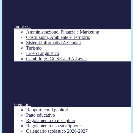
Indirizzi
Amministrazione, Finanza e Marketing
Costruzioni, Ambiente e Territorio
Sistemi Informativi Aziendali
Turismo
Liceo Linguistico
Cambridge IGCSE and A-Level
Genitori
Rapporti con i genitori
Patto educativo
Regolamento di disciplina
Regolamento uso smartphone
Calendario scolastico 2026-2027