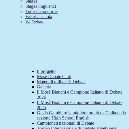
Stages
Stages linguistici
Tutor classi prime
Valori a scuola
WeDebate
Il progetto
Mosè Debate Club
Materiali utili per il Debate
Galleria
Il Mosè Bianchi è Campione Italiano di Debate
2026
Il Mosè Bianchi è Campione Italiano di Debate
2025
Giada Gambino: la migliore oratrice d’Italia nella
sezione High School English
Campionati nazionali di Debate
Torneo Internazionale di Debate Bluebonnet