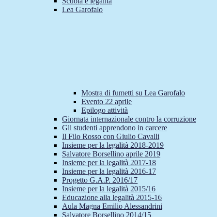
Scuola e legalità
Lea Garofalo
Mostra di fumetti su Lea Garofalo
Evento 22 aprile
Epilogo attività
Giornata internazionale contro la corruzione
Gli studenti apprendono in carcere
Il Filo Rosso con Giulio Cavalli
Insieme per la legalità 2018-2019
Salvatore Borsellino aprile 2019
Insieme per la legalità 2017-18
Insieme per la legalità 2016-17
Progetto G.A.P. 2016/17
Insieme per la legalità 2015/16
Educazione alla legalità 2015-16
Aula Magna Emilio Alessandrini
Salvatore Borsellino 2014/15