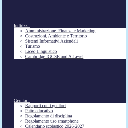
Indirizzi
Amministrazione, Finanza e Marketing
Costruzioni, Ambiente e Territorio
Sistemi Informativi Aziendali
Turismo
Liceo Linguistico
Cambridge IGCSE and A-Level
Genitori
Rapporti con i genitori
Patto educativo
Regolamento di disciplina
Regolamento uso smartphone
Calendario scolastico 2026-2027