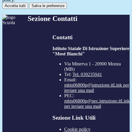
Accetta tutti
Salva le preferenze
Sezione Contatti
Contatti
Istituto Statale Di Istruzione Superiore
"Mosè Bianchi"
Via Minerva 1 - 20900 Monza
(MB)
Tel:
Tel. 039235941
Email:
mbis06800p@istruzione.it
Link per
inviare una mail
PEC:
mbis06800p@pec.istruzione.it
Link
per inviare una mail
Sezione Link Utili
Cookie policy