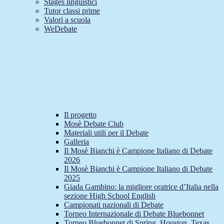
Stages linguistici
Tutor classi prime
Valori a scuola
WeDebate
Il progetto
Mosè Debate Club
Materiali utili per il Debate
Galleria
Il Mosè Bianchi è Campione Italiano di Debate
2026
Il Mosè Bianchi è Campione Italiano di Debate
2025
Giada Gambino: la migliore oratrice d’Italia nella
sezione High School English
Campionati nazionali di Debate
Torneo Internazionale di Debate Bluebonnet
Torneo Bluebonnet di Spring, Houston, Texas