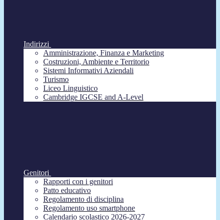
Indirizzi
Amministrazione, Finanza e Marketing
Costruzioni, Ambiente e Territorio
Sistemi Informativi Aziendali
Turismo
Liceo Linguistico
Cambridge IGCSE and A-Level
Genitori
Rapporti con i genitori
Patto educativo
Regolamento di disciplina
Regolamento uso smartphone
Calendario scolastico 2026-2027