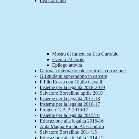
Lea Garofalo
Mostra di fumetti su Lea Garofalo
Evento 22 aprile
Epilogo attività
Giornata internazionale contro la corruzione
Gli studenti apprendono in carcere
Il Filo Rosso con Giulio Cavalli
Insieme per la legalità 2018-2019
Salvatore Borsellino aprile 2019
Insieme per la legalità 2017-18
Insieme per la legalità 2016-17
Progetto G.A.P. 2016/17
Insieme per la legalità 2015/16
Educazione alla legalità 2015-16
Aula Magna Emilio Alessandrini
Salvatore Borsellino 2014/15
Educazione alla legalità 2014-15