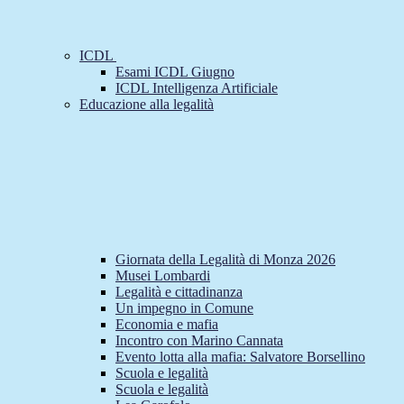
ICDL
Esami ICDL Giugno
ICDL Intelligenza Artificiale
Educazione alla legalità
Giornata della Legalità di Monza 2026
Musei Lombardi
Legalità e cittadinanza
Un impegno in Comune
Economia e mafia
Incontro con Marino Cannata
Evento lotta alla mafia: Salvatore Borsellino
Scuola e legalità
Scuola e legalità