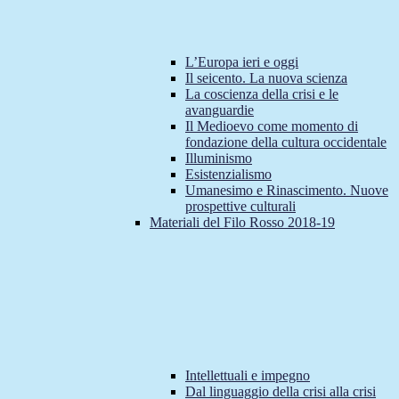
L’Europa ieri e oggi
Il seicento. La nuova scienza
La coscienza della crisi e le
avanguardie
Il Medioevo come momento di
fondazione della cultura occidentale
Illuminismo
Esistenzialismo
Umanesimo e Rinascimento. Nuove
prospettive culturali
Materiali del Filo Rosso 2018-19
Intellettuali e impegno
Dal linguaggio della crisi alla crisi