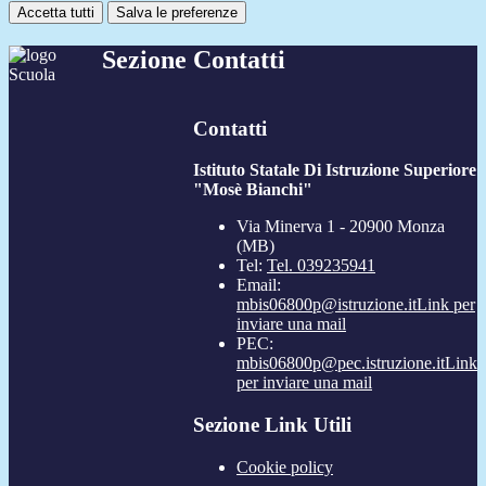
Accetta tutti
Salva le preferenze
Sezione Contatti
Contatti
Istituto Statale Di Istruzione Superiore
"Mosè Bianchi"
Via Minerva 1 - 20900 Monza
(MB)
Tel:
Tel. 039235941
Email:
mbis06800p@istruzione.it
Link per
inviare una mail
PEC:
mbis06800p@pec.istruzione.it
Link
per inviare una mail
Sezione Link Utili
Cookie policy