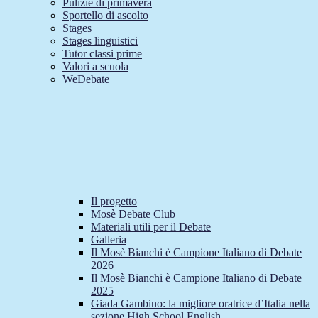
Pulizie di primavera
Sportello di ascolto
Stages
Stages linguistici
Tutor classi prime
Valori a scuola
WeDebate
Il progetto
Mosè Debate Club
Materiali utili per il Debate
Galleria
Il Mosè Bianchi è Campione Italiano di Debate
2026
Il Mosè Bianchi è Campione Italiano di Debate
2025
Giada Gambino: la migliore oratrice d’Italia nella
sezione High School English