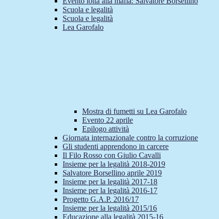
Evento lotta alla mafia: Salvatore Borsellino
Scuola e legalità
Scuola e legalità
Lea Garofalo
Mostra di fumetti su Lea Garofalo
Evento 22 aprile
Epilogo attività
Giornata internazionale contro la corruzione
Gli studenti apprendono in carcere
Il Filo Rosso con Giulio Cavalli
Insieme per la legalità 2018-2019
Salvatore Borsellino aprile 2019
Insieme per la legalità 2017-18
Insieme per la legalità 2016-17
Progetto G.A.P. 2016/17
Insieme per la legalità 2015/16
Educazione alla legalità 2015-16