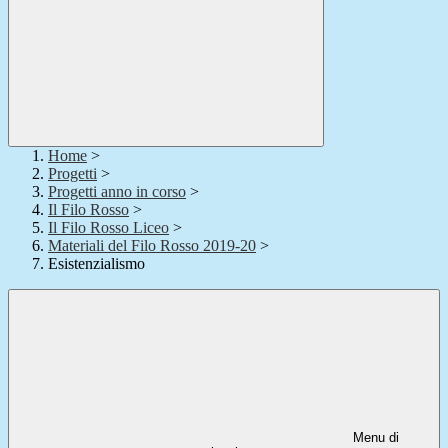
Home
>
Progetti
>
Progetti anno in corso
>
Il Filo Rosso
>
Il Filo Rosso Liceo
>
Materiali del Filo Rosso 2019-20
>
Esistenzialismo
Menu di