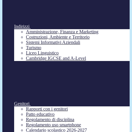
Indirizzi
Amministrazione, Finanza e Marketing
Costruzioni, Ambiente e Territorio
Sistemi Informativi Aziendali
Turismo
Liceo Linguistico
Cambridge IGCSE and A-Level
Genitori
Rapporti con i genitori
Patto educativo
Regolamento di disciplina
Regolamento uso smartphone
Calendario scolastico 2026-2027