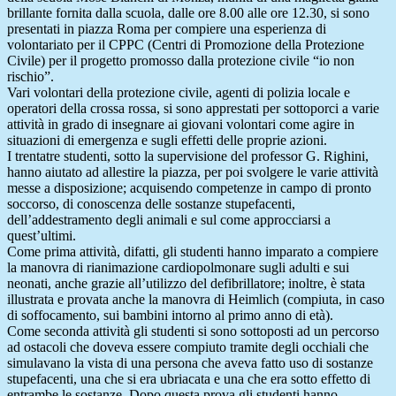
brillante fornita dalla scuola, dalle ore 8.00 alle ore 12.30, si sono
presentati in piazza Roma per compiere una esperienza di
volontariato per il CPPC (Centri di Promozione della Protezione
Civile) per il progetto promosso dalla protezione civile “io non
rischio”.
Vari volontari della protezione civile, agenti di polizia locale e
operatori della crossa rossa, si sono apprestati per sottoporci a varie
attività in grado di insegnare ai giovani volontari come agire in
situazioni di emergenza e sugli effetti delle proprie azioni.
I trentatre studenti, sotto la supervisione del professor G. Righini,
hanno aiutato ad allestire la piazza, per poi svolgere le varie attività
messe a disposizione; acquisendo competenze in campo di pronto
soccorso, di conoscenza delle sostanze stupefacenti,
dell’addestramento degli animali e sul come approcciarsi a
quest’ultimi.
Come prima attività, difatti, gli studenti hanno imparato a compiere
la manovra di rianimazione cardiopolmonare sugli adulti e sui
neonati, anche grazie all’utilizzo del defibrillatore; inoltre, è stata
illustrata e provata anche la manovra di Heimlich (compiuta, in caso
di soffocamento, sui bambini intorno al primo anno di età).
Come seconda attività gli studenti si sono sottoposti ad un percorso
ad ostacoli che doveva essere compiuto tramite degli occhiali che
simulavano la vista di una persona che aveva fatto uso di sostanze
stupefacenti, una che si era ubriacata e una che era sotto effetto di
entrambe le sostanze. Dopo questa prova gli studenti hanno