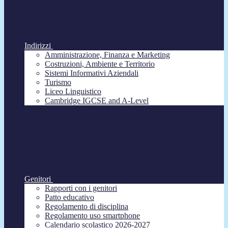
Indirizzi
Amministrazione, Finanza e Marketing
Costruzioni, Ambiente e Territorio
Sistemi Informativi Aziendali
Turismo
Liceo Linguistico
Cambridge IGCSE and A-Level
Genitori
Rapporti con i genitori
Patto educativo
Regolamento di disciplina
Regolamento uso smartphone
Calendario scolastico 2026-2027