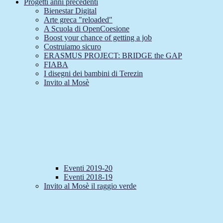
Progetti anni precedenti
Bienestar Digital
Arte greca "reloaded"
A Scuola di OpenCoesione
Boost your chance of getting a job
Costruiamo sicuro
ERASMUS PROJECT: BRIDGE the GAP
FIABA
I disegni dei bambini di Terezin
Invito al Mosè
Eventi 2019-20
Eventi 2018-19
Invito al Mosè il raggio verde