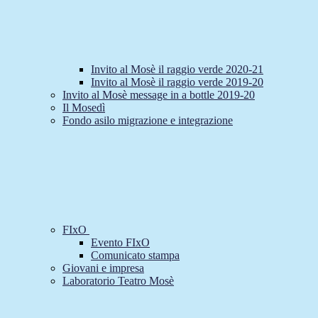
Invito al Mosè il raggio verde 2020-21
Invito al Mosè il raggio verde 2019-20
Invito al Mosè message in a bottle 2019-20
Il Mosedì
Fondo asilo migrazione e integrazione
FIxO
Evento FIxO
Comunicato stampa
Giovani e impresa
Laboratorio Teatro Mosè