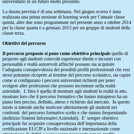
universitario in un futuro molto prossimo.
La durata prevista è di una settimana. Nel giugno scorso è stata
realizzata una prima sessione di learning week per l’attuale classe
quinta, altre due sono programmate nel presente anno a ottobre 2014
per la classe quarta e a gennaio 2015 per un gruppo di studenti della
classe terza.
Obiettivi del percorso
Il percorso proposto si pone come obiettivo principale
quello di
proporre agli studenti coinvolti esperienze dirette e incontri con
personalità e realtà autorevoli affinché possano sia acquisire
l’adeguata consapevolezza dei possibili profili professionali che essi
stessi potranno ricoprire al termine del percorso scolastico, sia capire
come si configurano i percorsi universitari richiesti per poter
svolgere altre professioni che possono incontrare nella realtà
aziendale. L’idea è quella di mostrare agli studenti la realtà in atto,
mostrare loro che il percorso formativo che hanno intrapreso ha un
piano ben preciso, definito, atteso e richiesto dal mercato. In questo
modo si intende anche motivare ulteriormente gli studenti nei
confronti del percorso formativo scelto e che stanno frequentando
(indirizzo Sistemi Informativi Aziendali). E’ sempre obiettivo
principale far acquisire consapevolezza dell’importanza della
certificazione EUCIP a livello nazionale e internazionale come