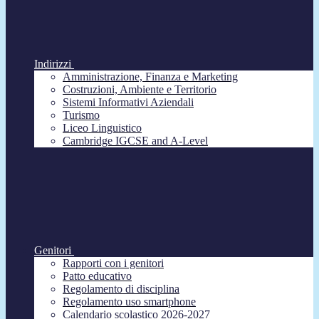
Indirizzi
Amministrazione, Finanza e Marketing
Costruzioni, Ambiente e Territorio
Sistemi Informativi Aziendali
Turismo
Liceo Linguistico
Cambridge IGCSE and A-Level
Genitori
Rapporti con i genitori
Patto educativo
Regolamento di disciplina
Regolamento uso smartphone
Calendario scolastico 2026-2027