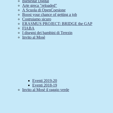
Bienestar Digital
Arte greca "reloaded"
A Scuola di OpenCoesione
Boost your chance of getting a job
Costruiamo sicuro
ERASMUS PROJECT: BRIDGE the GAP
FIABA
I disegni dei bambini di Terezin
Invito al Mosè
Eventi 2019-20
Eventi 2018-19
Invito al Mosè il raggio verde