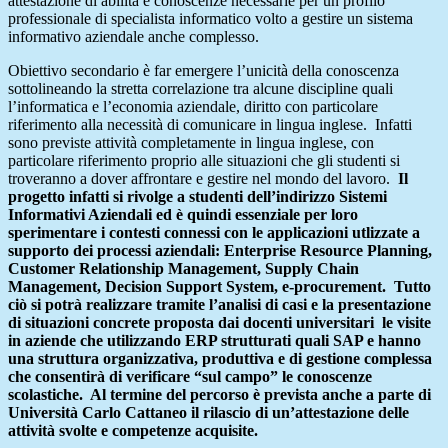
attestazione di abilità e conoscenze necessarie per un profilo
professionale di specialista informatico volto a gestire un sistema
informativo aziendale anche complesso.
Obiettivo secondario è far emergere l’unicità della conoscenza
sottolineando la stretta correlazione tra alcune discipline quali
l’informatica e l’economia aziendale, diritto con particolare
riferimento alla necessità di comunicare in lingua inglese. Infatti
sono previste attività completamente in lingua inglese, con
particolare riferimento proprio alle situazioni che gli studenti si
troveranno a dover affrontare e gestire nel mondo del lavoro.
Il
progetto infatti si rivolge a studenti dell’indirizzo Sistemi
Informativi Aziendali ed è quindi essenziale per loro
sperimentare i contesti connessi con le applicazioni utlizzate a
supporto dei processi aziendali: Enterprise Resource Planning,
Customer Relationship Management, Supply Chain
Management, Decision Support System, e-procurement. Tutto
ciò si potrà realizzare tramite l’analisi di casi e la presentazione
di situazioni concrete proposta dai docenti universitari le visite
in aziende che utilizzando ERP strutturati quali SAP e hanno
una struttura organizzativa, produttiva e di gestione complessa
che consentirà di verificare “sul campo” le conoscenze
scolastiche. Al termine del percorso è prevista anche a parte di
Università Carlo Cattaneo il rilascio di un’attestazione delle
attività svolte e competenze acquisite.