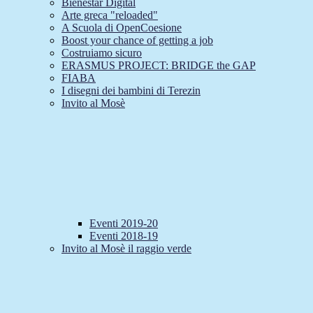
Bienestar Digital
Arte greca "reloaded"
A Scuola di OpenCoesione
Boost your chance of getting a job
Costruiamo sicuro
ERASMUS PROJECT: BRIDGE the GAP
FIABA
I disegni dei bambini di Terezin
Invito al Mosè
Eventi 2019-20
Eventi 2018-19
Invito al Mosè il raggio verde