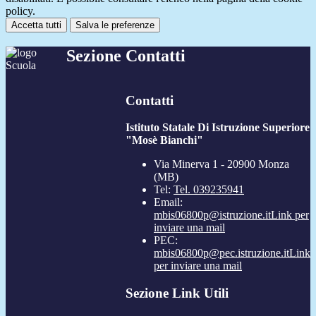
policy.
Accetta tutti
Salva le preferenze
Sezione Contatti
Contatti
Istituto Statale Di Istruzione Superiore
"Mosè Bianchi"
Via Minerva 1 - 20900 Monza
(MB)
Tel:
Tel. 039235941
Email:
mbis06800p@istruzione.it
Link per
inviare una mail
PEC:
mbis06800p@pec.istruzione.it
Link
per inviare una mail
Sezione Link Utili