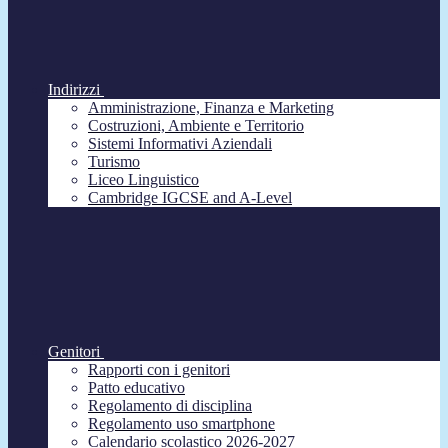
Indirizzi
Amministrazione, Finanza e Marketing
Costruzioni, Ambiente e Territorio
Sistemi Informativi Aziendali
Turismo
Liceo Linguistico
Cambridge IGCSE and A-Level
Genitori
Rapporti con i genitori
Patto educativo
Regolamento di disciplina
Regolamento uso smartphone
Calendario scolastico 2026-2027