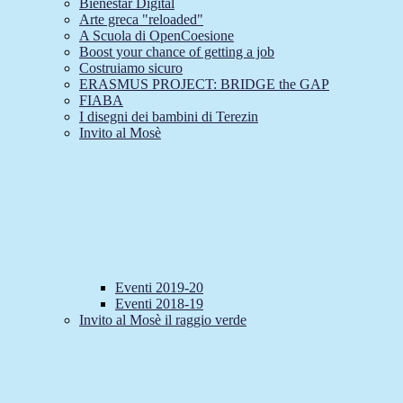
Bienestar Digital
Arte greca "reloaded"
A Scuola di OpenCoesione
Boost your chance of getting a job
Costruiamo sicuro
ERASMUS PROJECT: BRIDGE the GAP
FIABA
I disegni dei bambini di Terezin
Invito al Mosè
Eventi 2019-20
Eventi 2018-19
Invito al Mosè il raggio verde