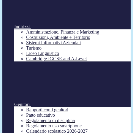
Indirizzi
Amministrazione, Finanza e Marketing
Costruzioni, Ambiente e Territorio
Sistemi Informativi Aziendali
Turismo
Liceo Linguistico
Cambridge IGCSE and A-Level
Genitori
Rapporti con i genitori
Patto educativo
Regolamento di disciplina
Regolamento uso smartphone
Calendario scolastico 2026-2027