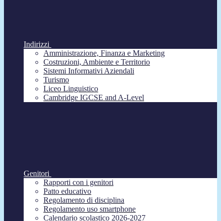
Indirizzi
Amministrazione, Finanza e Marketing
Costruzioni, Ambiente e Territorio
Sistemi Informativi Aziendali
Turismo
Liceo Linguistico
Cambridge IGCSE and A-Level
Genitori
Rapporti con i genitori
Patto educativo
Regolamento di disciplina
Regolamento uso smartphone
Calendario scolastico 2026-2027