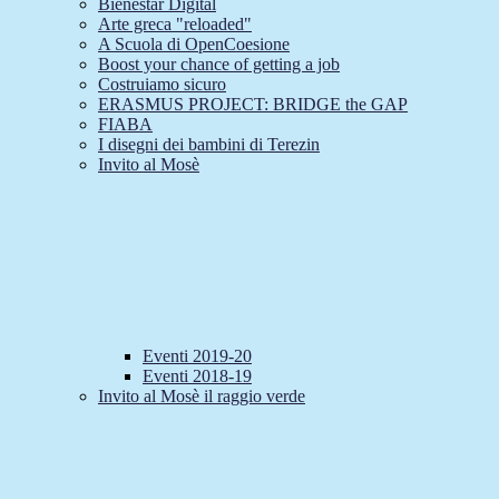
Bienestar Digital
Arte greca "reloaded"
A Scuola di OpenCoesione
Boost your chance of getting a job
Costruiamo sicuro
ERASMUS PROJECT: BRIDGE the GAP
FIABA
I disegni dei bambini di Terezin
Invito al Mosè
Eventi 2019-20
Eventi 2018-19
Invito al Mosè il raggio verde