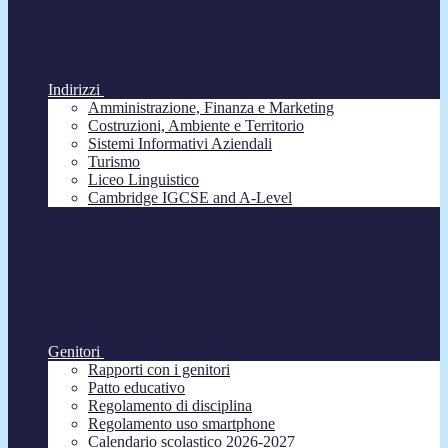
Indirizzi
Amministrazione, Finanza e Marketing
Costruzioni, Ambiente e Territorio
Sistemi Informativi Aziendali
Turismo
Liceo Linguistico
Cambridge IGCSE and A-Level
Genitori
Rapporti con i genitori
Patto educativo
Regolamento di disciplina
Regolamento uso smartphone
Calendario scolastico 2026-2027