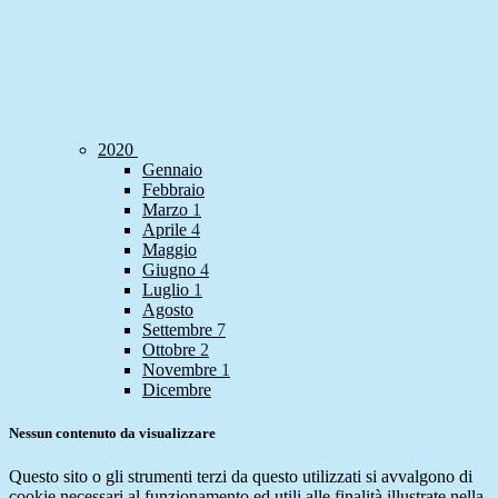
2020
Gennaio
Febbraio
Marzo
1
Aprile
4
Maggio
Giugno
4
Luglio
1
Agosto
Settembre
7
Ottobre
2
Novembre
1
Dicembre
Nessun contenuto da visualizzare
Questo sito o gli strumenti terzi da questo utilizzati si avvalgono di
cookie necessari al funzionamento ed utili alle finalità illustrate nella