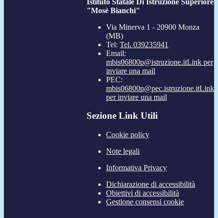
Istituto Statale Di Istruzione Superiore
"Mosè Bianchi"
Via Minerva 1 - 20900 Monza
(MB)
Tel:
Tel. 039235941
Email:
mbis06800p@istruzione.it
Link per
inviare una mail
PEC:
mbis06800p@pec.istruzione.it
Link
per inviare una mail
Sezione Link Utili
Cookie policy
Note legali
Informativa Privacy
Dichiarazione di accessibilità
Obiettivi di accessibilità
Gestione consensi cookie