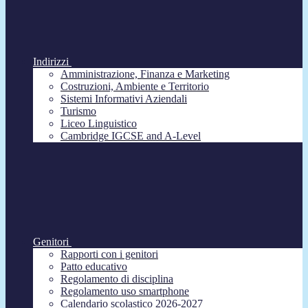
Indirizzi
Amministrazione, Finanza e Marketing
Costruzioni, Ambiente e Territorio
Sistemi Informativi Aziendali
Turismo
Liceo Linguistico
Cambridge IGCSE and A-Level
Genitori
Rapporti con i genitori
Patto educativo
Regolamento di disciplina
Regolamento uso smartphone
Calendario scolastico 2026-2027