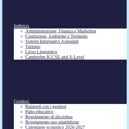
Indirizzi
Amministrazione, Finanza e Marketing
Costruzioni, Ambiente e Territorio
Sistemi Informativi Aziendali
Turismo
Liceo Linguistico
Cambridge IGCSE and A-Level
Genitori
Rapporti con i genitori
Patto educativo
Regolamento di disciplina
Regolamento uso smartphone
Calendario scolastico 2026-2027