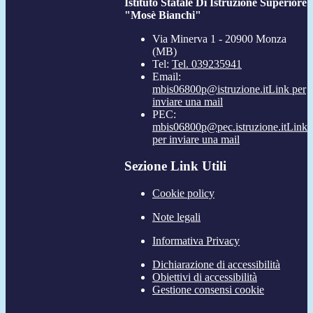
Istituto Statale Di Istruzione Superiore
"Mosè Bianchi"
Via Minerva 1 - 20900 Monza
(MB)
Tel:
Tel. 039235941
Email:
mbis06800p@istruzione.it
Link per
inviare una mail
PEC:
mbis06800p@pec.istruzione.it
Link
per inviare una mail
Sezione Link Utili
Cookie policy
Note legali
Informativa Privacy
Dichiarazione di accessibilità
Obiettivi di accessibilità
Gestione consensi cookie