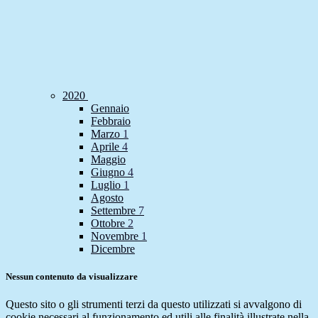
2020
Gennaio
Febbraio
Marzo
1
Aprile
4
Maggio
Giugno
4
Luglio
1
Agosto
Settembre
7
Ottobre
2
Novembre
1
Dicembre
Nessun contenuto da visualizzare
Questo sito o gli strumenti terzi da questo utilizzati si avvalgono di
cookie necessari al funzionamento ed utili alle finalità illustrate nella