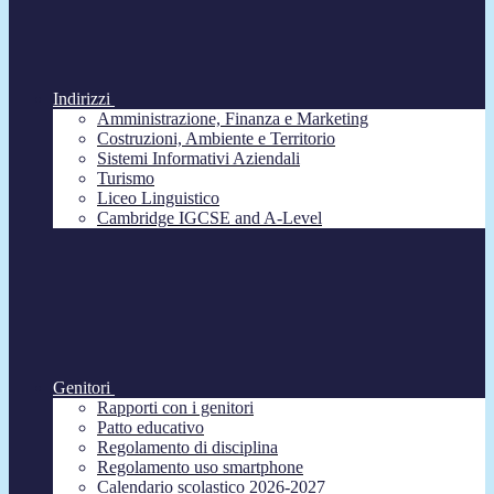
Indirizzi
Amministrazione, Finanza e Marketing
Costruzioni, Ambiente e Territorio
Sistemi Informativi Aziendali
Turismo
Liceo Linguistico
Cambridge IGCSE and A-Level
Genitori
Rapporti con i genitori
Patto educativo
Regolamento di disciplina
Regolamento uso smartphone
Calendario scolastico 2026-2027