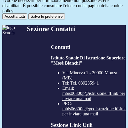
I cookie necessari per il funzionamento non possono essere
disabilitati. È possibile consultare l'elenco nella pagina della cookie
policy.
Accetta tutti
Salva le preferenze
Sezione Contatti
Contatti
Istituto Statale Di Istruzione Superiore
"Mosè Bianchi"
Via Minerva 1 - 20900 Monza
(MB)
Tel:
Tel. 039235941
Email:
mbis06800p@istruzione.it
Link per
inviare una mail
PEC:
mbis06800p@pec.istruzione.it
Link
per inviare una mail
Sezione Link Utili