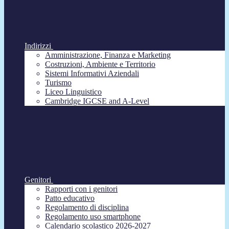
Indirizzi
Amministrazione, Finanza e Marketing
Costruzioni, Ambiente e Territorio
Sistemi Informativi Aziendali
Turismo
Liceo Linguistico
Cambridge IGCSE and A-Level
Genitori
Rapporti con i genitori
Patto educativo
Regolamento di disciplina
Regolamento uso smartphone
Calendario scolastico 2026-2027