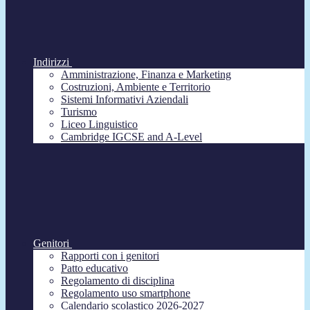
Indirizzi
Amministrazione, Finanza e Marketing
Costruzioni, Ambiente e Territorio
Sistemi Informativi Aziendali
Turismo
Liceo Linguistico
Cambridge IGCSE and A-Level
Genitori
Rapporti con i genitori
Patto educativo
Regolamento di disciplina
Regolamento uso smartphone
Calendario scolastico 2026-2027