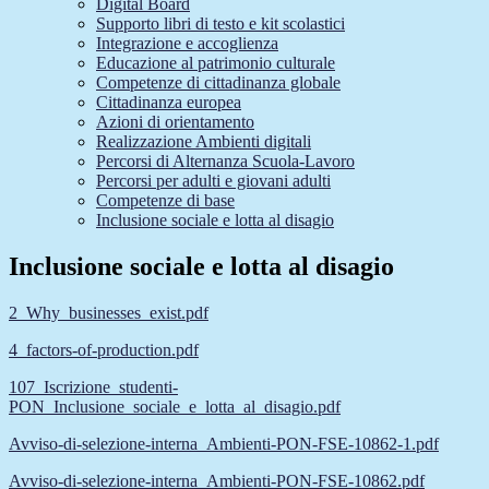
Digital Board
Supporto libri di testo e kit scolastici
Integrazione e accoglienza
Educazione al patrimonio culturale
Competenze di cittadinanza globale
Cittadinanza europea
Azioni di orientamento
Realizzazione Ambienti digitali
Percorsi di Alternanza Scuola-Lavoro
Percorsi per adulti e giovani adulti
Competenze di base
Inclusione sociale e lotta al disagio
Inclusione sociale e lotta al disagio
2_Why_businesses_exist.pdf
4_factors-of-production.pdf
107_Iscrizione_studenti-
PON_Inclusione_sociale_e_lotta_al_disagio.pdf
Avviso-di-selezione-interna_Ambienti-PON-FSE-10862-1.pdf
Avviso-di-selezione-interna_Ambienti-PON-FSE-10862.pdf