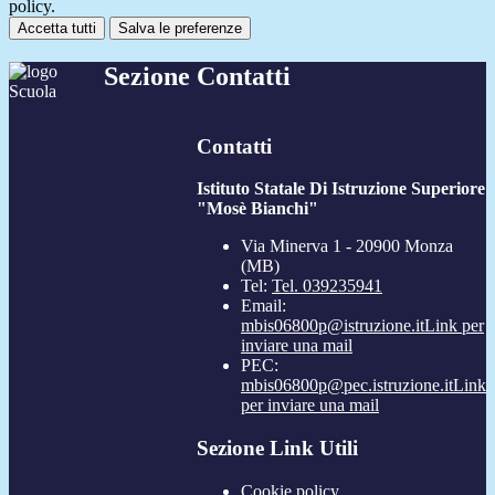
policy.
Accetta tutti
Salva le preferenze
Sezione Contatti
Contatti
Istituto Statale Di Istruzione Superiore
"Mosè Bianchi"
Via Minerva 1 - 20900 Monza
(MB)
Tel:
Tel. 039235941
Email:
mbis06800p@istruzione.it
Link per
inviare una mail
PEC:
mbis06800p@pec.istruzione.it
Link
per inviare una mail
Sezione Link Utili
Cookie policy