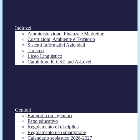
Indirizzi
Amministrazione, Finanza e Marketing
Costruzioni, Ambiente e Territorio
Sistemi Informativi Aziendali
Turismo
Liceo Linguistico
Cambridge IGCSE and A-Level
Genitori
Rapporti con i genitori
Patto educativo
Regolamento di disciplina
Regolamento uso smartphone
Calendario scolastico 2026-2027