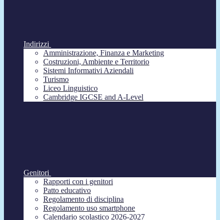
Indirizzi
Amministrazione, Finanza e Marketing
Costruzioni, Ambiente e Territorio
Sistemi Informativi Aziendali
Turismo
Liceo Linguistico
Cambridge IGCSE and A-Level
Genitori
Rapporti con i genitori
Patto educativo
Regolamento di disciplina
Regolamento uso smartphone
Calendario scolastico 2026-2027