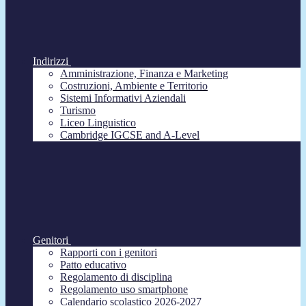
Indirizzi
Amministrazione, Finanza e Marketing
Costruzioni, Ambiente e Territorio
Sistemi Informativi Aziendali
Turismo
Liceo Linguistico
Cambridge IGCSE and A-Level
Genitori
Rapporti con i genitori
Patto educativo
Regolamento di disciplina
Regolamento uso smartphone
Calendario scolastico 2026-2027