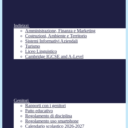
Indirizzi
Amministrazione, Finanza e Marketing
Costruzioni, Ambiente e Territorio
Sistemi Informativi Aziendali
Turismo
Liceo Linguistico
Cambridge IGCSE and A-Level
Genitori
Rapporti con i genitori
Patto educativo
Regolamento di disciplina
Regolamento uso smartphone
Calendario scolastico 2026-2027