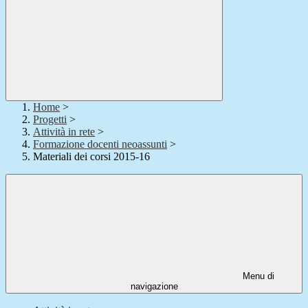
Home
>
Progetti
>
Attività in rete
>
Formazione docenti neoassunti
>
Materiali dei corsi 2015-16
Menu di
navigazione