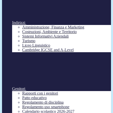
Indirizzi
Amministrazione, Finanza e Marketing
Costruzioni, Ambiente e Territorio
Sistemi Informativi Aziendali
Turismo
Liceo Linguistico
Cambridge IGCSE and A-Level
Genitori
Rapporti con i genitori
Patto educativo
Regolamento di disciplina
Regolamento uso smartphone
Calendario scolastico 2026-2027