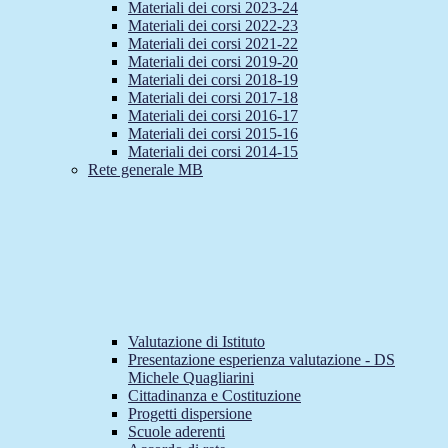
Materiali dei corsi 2023-24
Materiali dei corsi 2022-23
Materiali dei corsi 2021-22
Materiali dei corsi 2019-20
Materiali dei corsi 2018-19
Materiali dei corsi 2017-18
Materiali dei corsi 2016-17
Materiali dei corsi 2015-16
Materiali dei corsi 2014-15
Rete generale MB
Valutazione di Istituto
Presentazione esperienza valutazione - DS
Michele Quagliarini
Cittadinanza e Costituzione
Progetti dispersione
Scuole aderenti