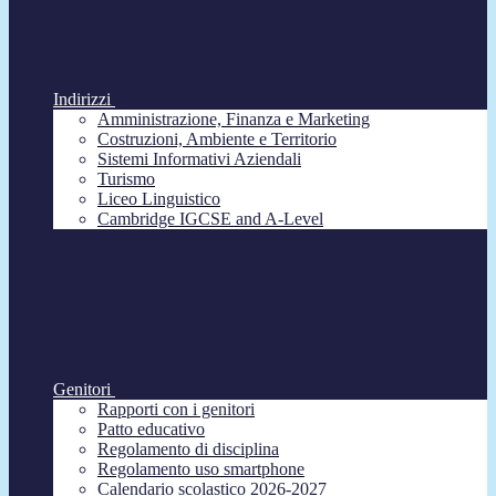
Indirizzi
Amministrazione, Finanza e Marketing
Costruzioni, Ambiente e Territorio
Sistemi Informativi Aziendali
Turismo
Liceo Linguistico
Cambridge IGCSE and A-Level
Genitori
Rapporti con i genitori
Patto educativo
Regolamento di disciplina
Regolamento uso smartphone
Calendario scolastico 2026-2027