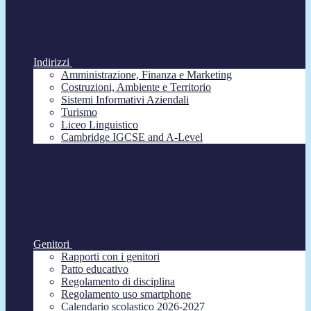
Indirizzi
Amministrazione, Finanza e Marketing
Costruzioni, Ambiente e Territorio
Sistemi Informativi Aziendali
Turismo
Liceo Linguistico
Cambridge IGCSE and A-Level
Genitori
Rapporti con i genitori
Patto educativo
Regolamento di disciplina
Regolamento uso smartphone
Calendario scolastico 2026-2027