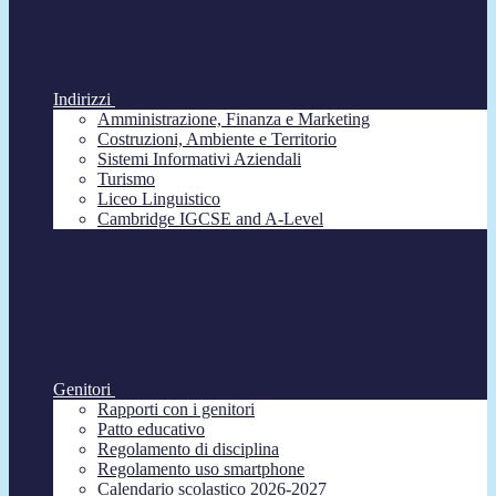
Indirizzi
Amministrazione, Finanza e Marketing
Costruzioni, Ambiente e Territorio
Sistemi Informativi Aziendali
Turismo
Liceo Linguistico
Cambridge IGCSE and A-Level
Genitori
Rapporti con i genitori
Patto educativo
Regolamento di disciplina
Regolamento uso smartphone
Calendario scolastico 2026-2027