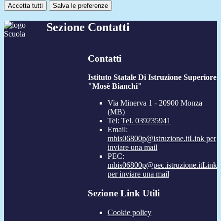
Accetta tutti
Salva le preferenze
Sezione Contatti
Contatti
Istituto Statale Di Istruzione Superiore
"Mosè Bianchi"
Via Minerva 1 - 20900 Monza
(MB)
Tel:
Tel. 039235941
Email:
mbis06800p@istruzione.it
Link per
inviare una mail
PEC:
mbis06800p@pec.istruzione.it
Link
per inviare una mail
Sezione Link Utili
Cookie policy