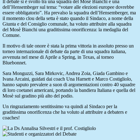
Il debate si è svolto tra una squadra del Mosè Bianchi e una
dell’Hensembeger sul tema: “votare alle elezioni europee dovrebbe
essere obbligatorio”. Ha prevalso la squadra dell’Hensemberger, ma
il momento clou della setta è stato quando il Sindaco, a nome della
Giunta e del Consiglio comunale, ha voluto attribuire alla squadra
del Mosè Bianchi una graditissima onorificenza: la medaglia del
Comune.
Il motivo di tale onore è stata la prima vittoria in assoluto presso un
torneo internazionale di debate da parte di una squadra italiana,
avvenuta nel mese di Aprile a Spring, in Texas, al torneo
Bluebonnet.
Sara Monguzzi, Sara Mirkovic, Andrea Zoia, Giada Gambino e
Ivana Arcaini, guidati dai coach Una Harnett e Marco Costigliolo,
hanno saputo prevalere a suon di argomentazioni contro 40 squadre
di loro coetanei americani, portando la bandiera Italiana e quella del
Mosè sul gradino più alto del podio.
Un ringraziamento sentitissimo va quindi al Sindaco per la
graditissima onorificenza che ha voluto al attribuire a debaters e
coaches!