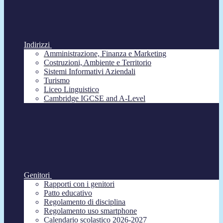
Indirizzi
Amministrazione, Finanza e Marketing
Costruzioni, Ambiente e Territorio
Sistemi Informativi Aziendali
Turismo
Liceo Linguistico
Cambridge IGCSE and A-Level
Genitori
Rapporti con i genitori
Patto educativo
Regolamento di disciplina
Regolamento uso smartphone
Calendario scolastico 2026-2027