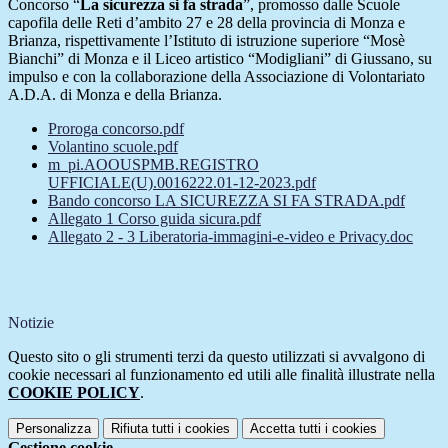
Concorso “
La sicurezza si fa strada
”, promosso dalle Scuole
capofila delle Reti d’ambito 27 e 28 della provincia di Monza e
Brianza, rispettivamente l’Istituto di istruzione superiore “Mosè
Bianchi” di Monza e il Liceo artistico “Modigliani” di Giussano, su
impulso e con la collaborazione della Associazione di Volontariato
A.D.A. di Monza e della Brianza.
Proroga concorso.pdf
Volantino scuole.pdf
m_pi.AOOUSPMB.REGISTRO
UFFICIALE(U).0016222.01-12-2023.pdf
Bando concorso LA SICUREZZA SI FA STRADA.pdf
Allegato 1 Corso guida sicura.pdf
Allegato 2 - 3 Liberatoria-immagini-e-video e Privacy.doc
Notizie
Questo sito o gli strumenti terzi da questo utilizzati si avvalgono di
cookie necessari al funzionamento ed utili alle finalità illustrate nella
COOKIE POLICY
.
Personalizza
Rifiuta tutti
i cookies
Accetta tutti
i cookies
Gestione cookie