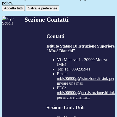
policy.
Accetta tutti
Salva le preferenze
Sezione Contatti
Contatti
Istituto Statale Di Istruzione Superiore
"Mosè Bianchi"
Via Minerva 1 - 20900 Monza
(MB)
Tel:
Tel. 039235941
Email:
mbis06800p@istruzione.it
Link per
inviare una mail
PEC:
mbis06800p@pec.istruzione.it
Link
per inviare una mail
Sezione Link Utili