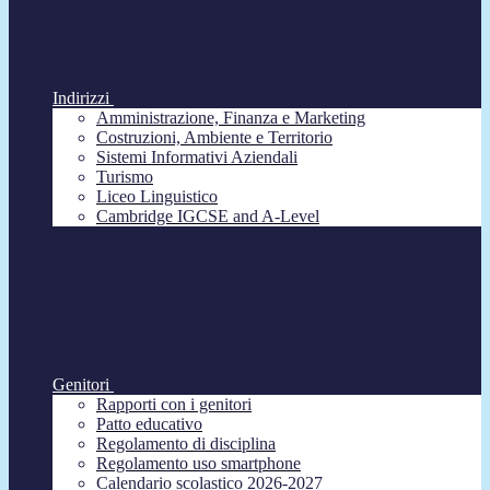
Indirizzi
Amministrazione, Finanza e Marketing
Costruzioni, Ambiente e Territorio
Sistemi Informativi Aziendali
Turismo
Liceo Linguistico
Cambridge IGCSE and A-Level
Genitori
Rapporti con i genitori
Patto educativo
Regolamento di disciplina
Regolamento uso smartphone
Calendario scolastico 2026-2027