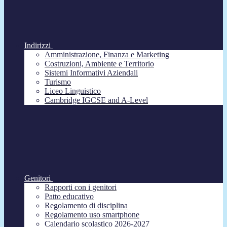
Indirizzi
Amministrazione, Finanza e Marketing
Costruzioni, Ambiente e Territorio
Sistemi Informativi Aziendali
Turismo
Liceo Linguistico
Cambridge IGCSE and A-Level
Genitori
Rapporti con i genitori
Patto educativo
Regolamento di disciplina
Regolamento uso smartphone
Calendario scolastico 2026-2027