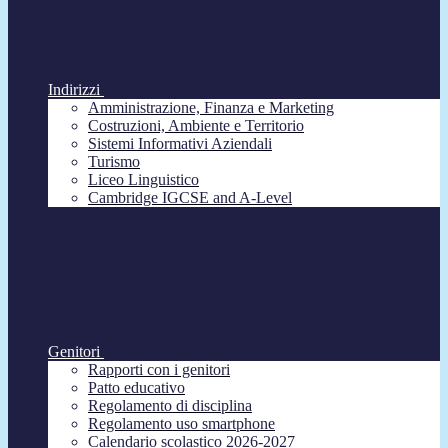
Indirizzi
Amministrazione, Finanza e Marketing
Costruzioni, Ambiente e Territorio
Sistemi Informativi Aziendali
Turismo
Liceo Linguistico
Cambridge IGCSE and A-Level
Genitori
Rapporti con i genitori
Patto educativo
Regolamento di disciplina
Regolamento uso smartphone
Calendario scolastico 2026-2027