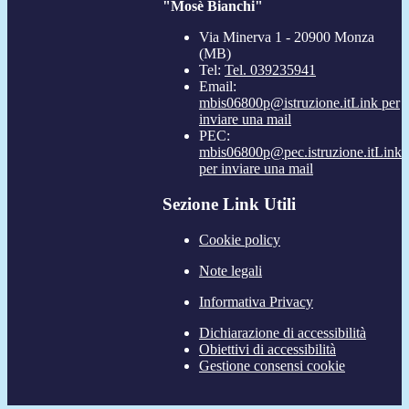
"Mosè Bianchi"
Via Minerva 1 - 20900 Monza
(MB)
Tel:
Tel. 039235941
Email:
mbis06800p@istruzione.it
Link per
inviare una mail
PEC:
mbis06800p@pec.istruzione.it
Link
per inviare una mail
Sezione Link Utili
Cookie policy
Note legali
Informativa Privacy
Dichiarazione di accessibilità
Obiettivi di accessibilità
Gestione consensi cookie