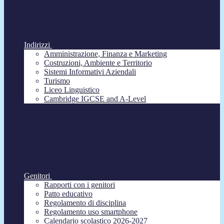
Indirizzi
Amministrazione, Finanza e Marketing
Costruzioni, Ambiente e Territorio
Sistemi Informativi Aziendali
Turismo
Liceo Linguistico
Cambridge IGCSE and A-Level
Genitori
Rapporti con i genitori
Patto educativo
Regolamento di disciplina
Regolamento uso smartphone
Calendario scolastico 2026-2027