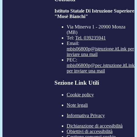
Istituto Statale Di Istruzione Superiore
"Mosè Bianchi"
Via Minerva 1 - 20900 Monza
(MB)
Tel:
Tel. 039235941
Email:
mbis06800p@istruzione.it
Link per
inviare una mail
PEC:
mbis06800p@pec.istruzione.it
Link
per inviare una mail
Sezione Link Utili
Cookie policy
Note legali
Informativa Privacy
Dichiarazione di accessibilità
Obiettivi di accessibilità
Gestione consensi cookie