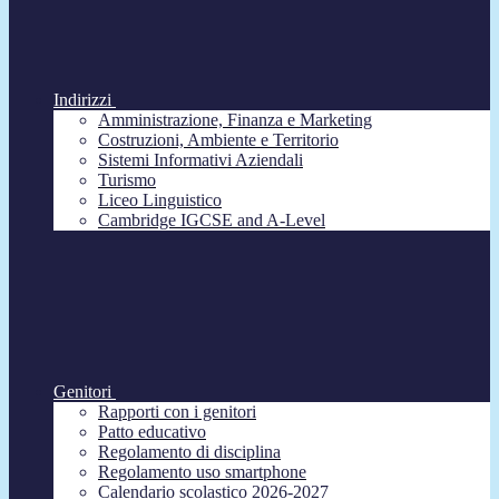
Indirizzi
Amministrazione, Finanza e Marketing
Costruzioni, Ambiente e Territorio
Sistemi Informativi Aziendali
Turismo
Liceo Linguistico
Cambridge IGCSE and A-Level
Genitori
Rapporti con i genitori
Patto educativo
Regolamento di disciplina
Regolamento uso smartphone
Calendario scolastico 2026-2027