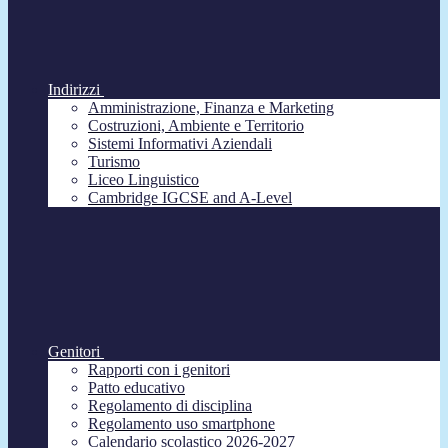
Indirizzi
Amministrazione, Finanza e Marketing
Costruzioni, Ambiente e Territorio
Sistemi Informativi Aziendali
Turismo
Liceo Linguistico
Cambridge IGCSE and A-Level
Genitori
Rapporti con i genitori
Patto educativo
Regolamento di disciplina
Regolamento uso smartphone
Calendario scolastico 2026-2027