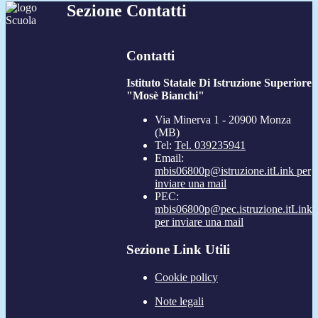
Sezione Contatti
Contatti
Istituto Statale Di Istruzione Superiore
"Mosè Bianchi"
Via Minerva 1 - 20900 Monza
(MB)
Tel:
Tel. 039235941
Email:
mbis06800p@istruzione.it
Link per
inviare una mail
PEC:
mbis06800p@pec.istruzione.it
Link
per inviare una mail
Sezione Link Utili
Cookie policy
Note legali