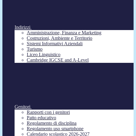
Indirizzi
Amministrazione, Finanza e Marketing
Costruzioni, Ambiente e Territorio
Sistemi Informativi Aziendali
Turismo
Liceo Linguistico
Cambridge IGCSE and A-Level
Genitori
Rapporti con i genitori
Patto educativo
Regolamento di disciplina
Regolamento uso smartphone
Calendario scolastico 2026-2027