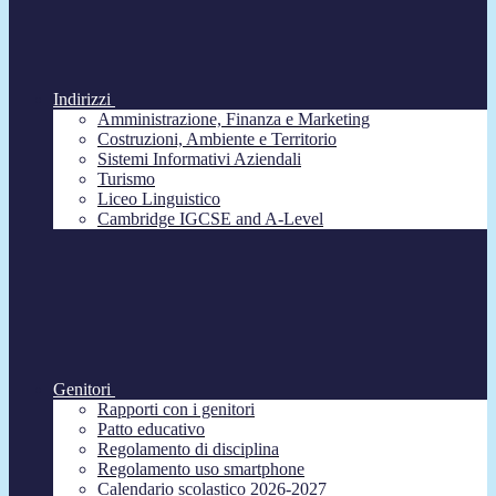
Indirizzi
Amministrazione, Finanza e Marketing
Costruzioni, Ambiente e Territorio
Sistemi Informativi Aziendali
Turismo
Liceo Linguistico
Cambridge IGCSE and A-Level
Genitori
Rapporti con i genitori
Patto educativo
Regolamento di disciplina
Regolamento uso smartphone
Calendario scolastico 2026-2027