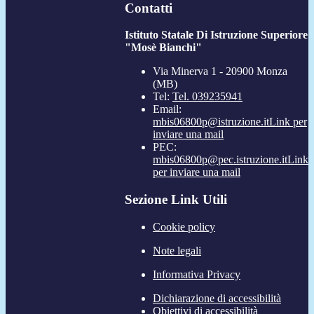
Contatti
Istituto Statale Di Istruzione Superiore
"Mosè Bianchi"
Via Minerva 1 - 20900 Monza
(MB)
Tel:
Tel. 039235941
Email:
mbis06800p@istruzione.it
Link per
inviare una mail
PEC:
mbis06800p@pec.istruzione.it
Link
per inviare una mail
Sezione Link Utili
Cookie policy
Note legali
Informativa Privacy
Dichiarazione di accessibilità
Obiettivi di accessibilità